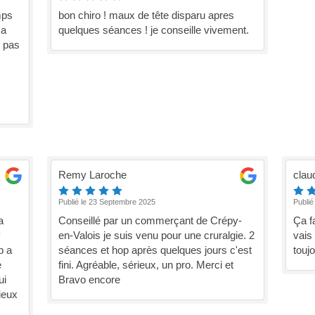
mps
bon chiro ! maux de tête disparu apres
'a
quelques séances ! je conseille vivement.
e pas
Remy Laroche
clau
Publié le 23 Septembre 2025
Publié
a
Conseillé par un commerçant de Crépy-
Ça f
v
en-Valois je suis venu pour une cruralgie. 2
vais
p a
séances et hop après quelques jours c'est
toujo
e
fini. Agréable, sérieux, un pro. Merci et
ui
Bravo encore
ieux