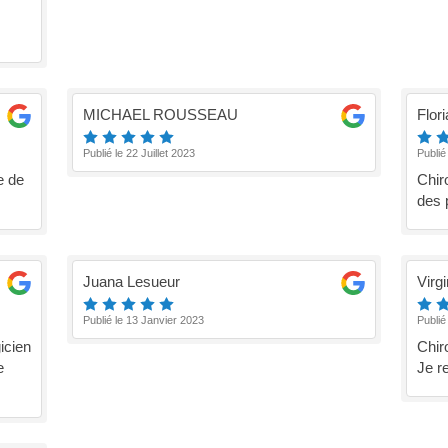
MICHAEL ROUSSEAU
Flor
Publié le 22 Juillet 2023
Publié
e de
Chir
des p
Juana Lesueur
Virgi
Publié le 13 Janvier 2023
Publié
icien
Chir
e
Je r