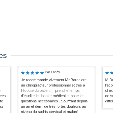
es
Par Fanny
Je recommande vivement Mr Barcelere,
M Ba
un chiropracteur professionnel et très à
l’éc
5
l'écoute du patient. Il prend le temps
chiro
 ces
d'étudier le dossier médical et pose les
de s
te
questions nécessaires . Souffrant depuis
diffé
pas
un an et demi de très fortes douleurs au
niveau du rachis cervical et malgré