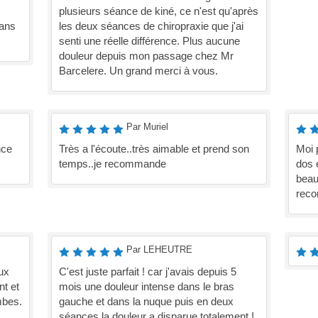
plusieurs séance de kiné, ce n'est qu'après
ans
les deux séances de chiropraxie que j'ai
senti une réelle différence. Plus aucune
douleur depuis mon passage chez Mr
Barcelere. Un grand merci à vous.
Par Muriel
nce
Très a l'écoute..très aimable et prend son
Moi 
temps..je recommande
dos 
beau
reco
Par LEHEUTRE
ux
C'est juste parfait ! car j'avais depuis 5
nt et
mois une douleur intense dans le bras
mbes.
gauche et dans la nuque puis en deux
séances la douleur a disparue totalement !