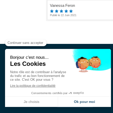
Vanessa Feron
Publié le 22 Juin 2021
Alain Barcelere
Chiropracteur Crépy-en-
Valois
80 Rue nationale
60800
Crépy-en-Valois
France
Afficher le téléphone
Prendre rendez-vous