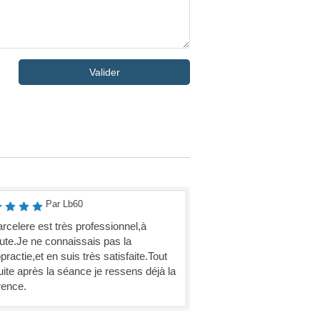
Valider
Par Lb60
rcelere est très professionnel,à
oute.Je ne connaissais pas la
practie,et en suis très satisfaite.Tout
uite après la séance je ressens déjà la
rence.