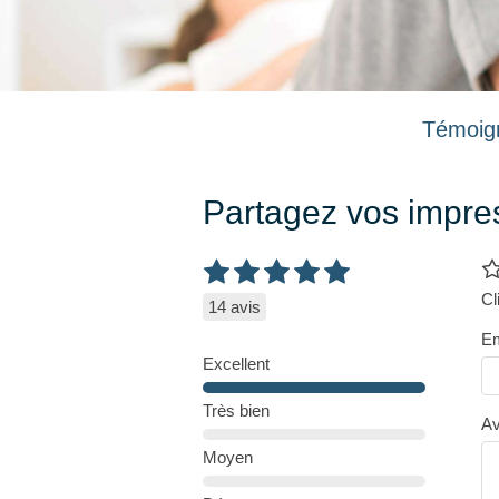
Témoign
Partagez vos impre
Cl
14 avis
Em
Excellent
Très bien
Av
Moyen