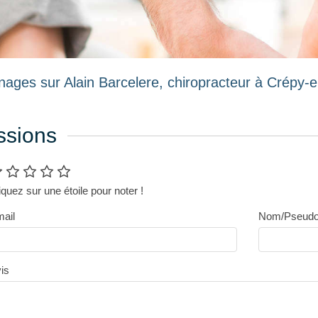
ages sur Alain Barcelere, chiropracteur à Crépy-e
ssions
iquez sur une étoile pour noter !
ail
Nom/Pseud
is